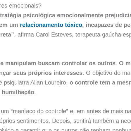
res emocionais?
ratégia psicológica emocionalmente prejudicia
s em um
relacionamento tóxico
, incapazes de p
reta”
, afirma Carol Esteves, terapeuta gaúcha es
e manipulam buscam controlar os outros
.
O m
nçar seus próprios interesses
. O objetivo do ma
 psiquiatra Allan Loureiro,
o controle tem a mes
l humilhação
.
 um “maníaco do controle” e, em antes de mais na
prios sentimentos. Depois, sentirá também a nece
olvido e garantir que os outros não tenham nenhu