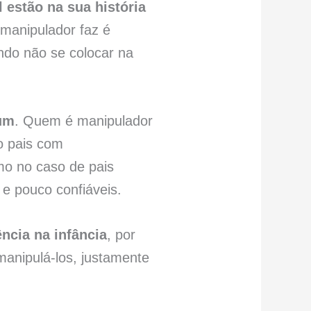
 estão na sua história
 manipulador faz é
ando não se colocar na
 um
. Quem é manipulador
do pais com
mo no caso de pais
 e pouco confiáveis.
ncia na infância
, por
manipulá-los, justamente