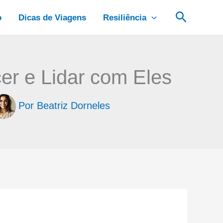
Pesquis
o
Dicas de Viagens
Resiliência
r e Lidar com Eles
Por
Beatriz Dorneles