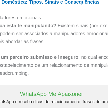
a Doméstica: Tipos, Sinais e Consequências
adores emocionais
oa está te manipulando?
Existem sinais (por ex
ue podem ser associados a manipuladores emocion
s abordar as frases.
 um parceiro submisso e inseguro
, no qual enc
o estabelecimento de um relacionamento de manipu
readcrumbing.
WhatsApp Me Apaixonei
tsApp e receba dicas de relacionamento, frases de amo