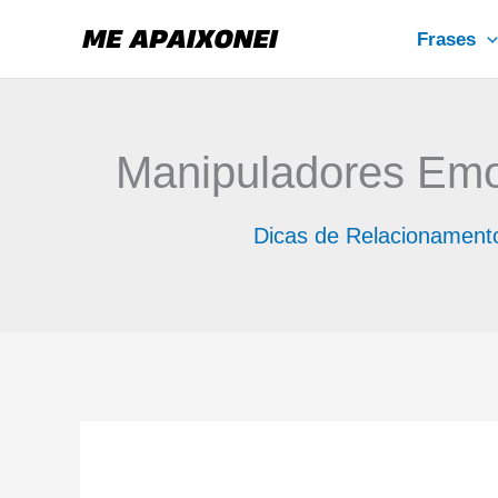
Ir
Frases
para
o
conteúdo
Manipuladores Emo
Dicas de Relacionament