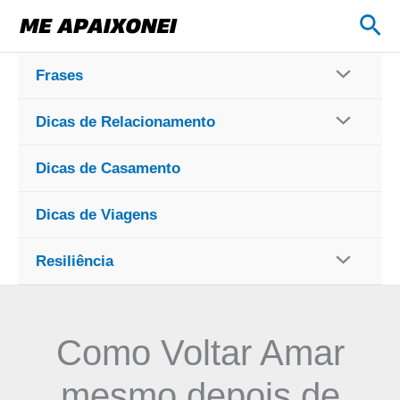
Ir
Pes
para
o
Frases
conteúdo
Dicas de Relacionamento
Dicas de Casamento
Dicas de Viagens
Resiliência
Como Voltar Amar
mesmo depois de