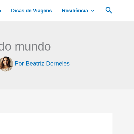
Pesquis
o
Dicas de Viagens
Resiliência
 do mundo
Por
Beatriz Dorneles