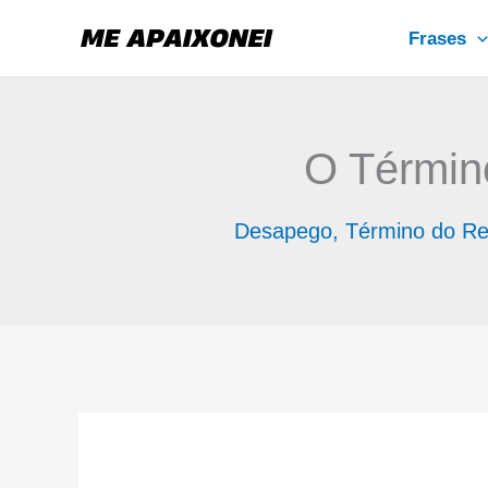
Ir
Frases
para
o
conteúdo
O Términ
Desapego
,
Término do Re