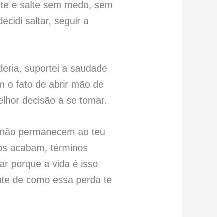
site e salte sem medo, sem
idi saltar, seguir a
deria, suportei a saudade
m o fato de abrir mão de
elhor decisão a se tomar.
s não permanecem ao teu
os acabam, términos
r porque a vida é isso
nte de como essa perda te