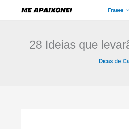
Ir
Frases
para
o
conteúdo
28 Ideias que leva
Dicas de C