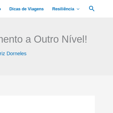
Pesquis
o
Dicas de Viagens
Resiliência
ento a Outro Nível!
riz Dorneles