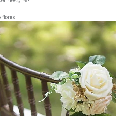
eu designer!
 flores