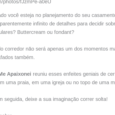
om/photos/fJzmPe-a0eU
do você esteja no planejamento do seu casamento
rentemente infinito de detalhes para decidir sob
lares? Buttercream ou fondant?
elo corredor não será apenas um dos momentos ma
rafados também.
Me Apaixonei
reuniu esses enfeites geniais de c
 em uma praia, em uma igreja ou no topo de uma 
m seguida, deixe a sua imaginação correr solta!