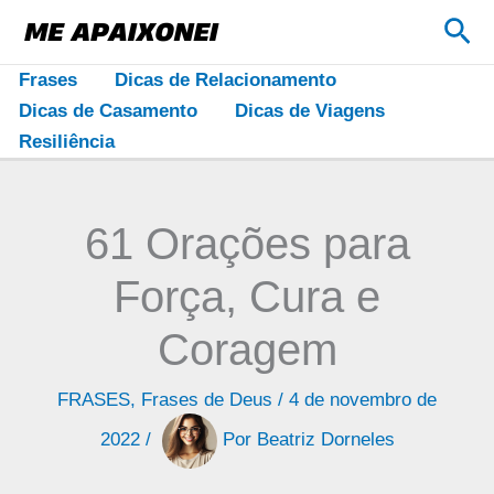
Ir
Pes
para
o
Frases
Dicas de Relacionamento
conteúdo
Dicas de Casamento
Dicas de Viagens
Resiliência
61 Orações para
Força, Cura e
Coragem
FRASES
,
Frases de Deus
/
4 de novembro de
2022
/
Por
Beatriz Dorneles