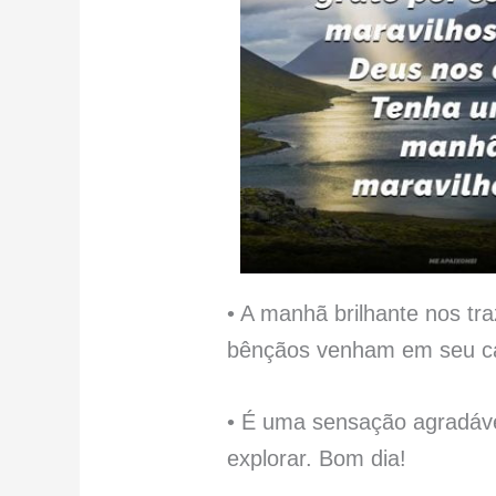
• A manhã brilhante nos tr
bênçãos venham em seu c
• É uma sensação agradável
explorar. Bom dia!