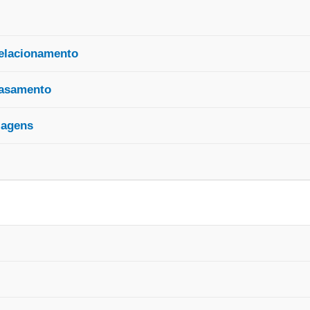
elacionamento
Casamento
iagens