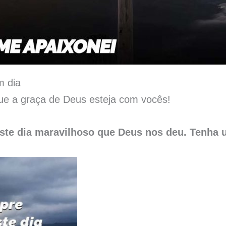
m dia
e a graça de Deus esteja com vocês!
 este dia maravilhoso que Deus nos deu. Tenha