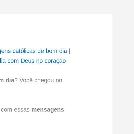
ens católicas de bom dia
|
ia com Deus no coração
m dia
? Você chegou no
o com essas
mensagens