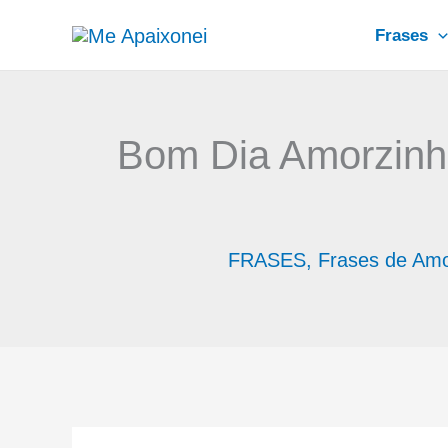
Ir
Frases
para
o
conteúdo
Bom Dia Amorzinh
FRASES
,
Frases de Am