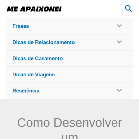
Ir
Pes
para
o
Frases
conteúdo
Dicas de Relacionamento
Dicas de Casamento
Dicas de Viagens
Resiliência
Como Desenvolver
um