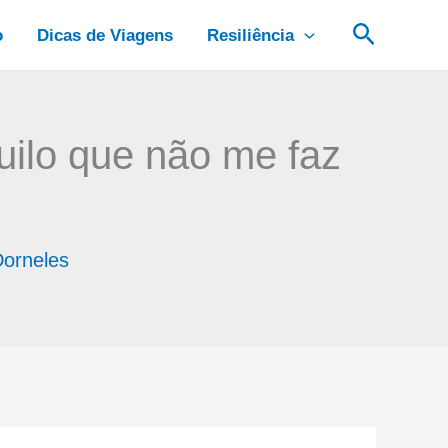
Pesquis
o
Dicas de Viagens
Resiliência
uilo que não me faz
Dorneles