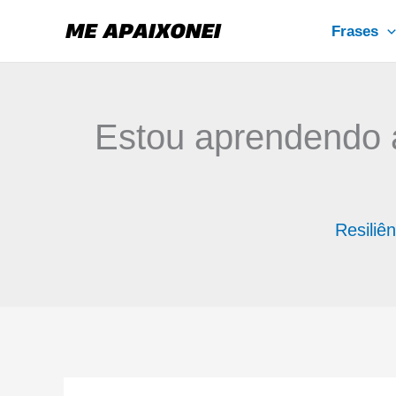
Ir
Frases
para
o
conteúdo
Estou aprendendo a
Resiliên