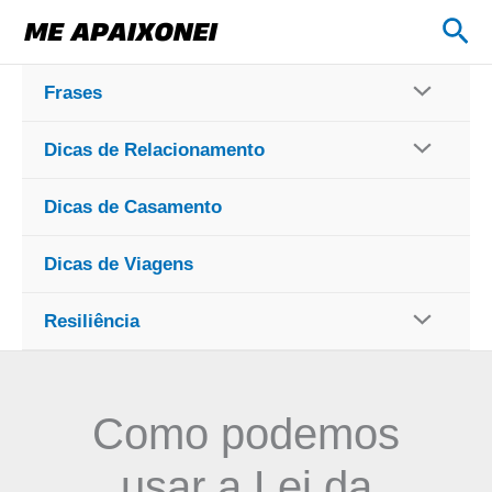
Ir
Pes
para
o
Frases
conteúdo
Dicas de Relacionamento
Dicas de Casamento
Dicas de Viagens
Resiliência
Como podemos
usar a Lei da