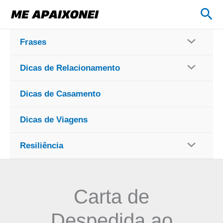
Ir
Pes
para
o
Frases
conteúdo
Dicas de Relacionamento
Dicas de Casamento
Dicas de Viagens
Resiliência
Carta de
Despedida ao