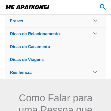
Ir
Pes
para
o
Frases
conteúdo
Dicas de Relacionamento
Dicas de Casamento
Dicas de Viagens
Resiliência
Como Falar para
uma Pessoa que