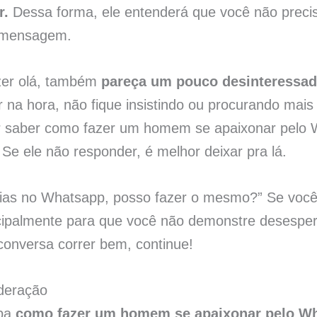
r.
Dessa forma, ele entenderá que você não preci
a mensagem.
izer olá, também
pareça um pouco desinteressad
r na hora, não fique insistindo ou procurando mais
er saber como fazer um homem se apaixonar pelo 
Se ele não responder, é melhor deixar pra lá.
dias no Whatsapp, posso fazer o mesmo?” Se você s
cipalmente para que você não demonstre desespero
 conversa correr bem, continue!
deração
iba
como fazer um homem se apaixonar pelo W