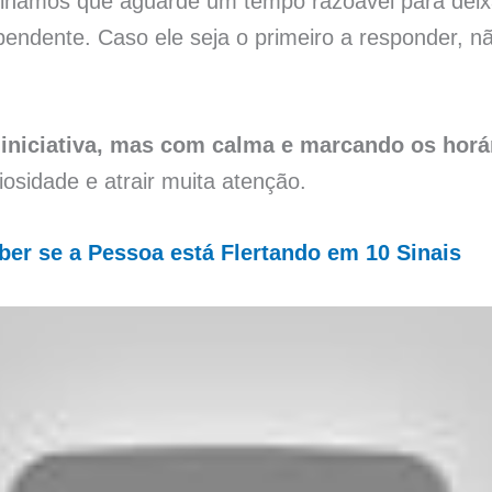
elhamos que aguarde um tempo razoável para deixa
ndente. Caso ele seja o primeiro a responder, nã
 iniciativa, mas com calma e marcando os horá
iosidade e atrair muita atenção.
er se a Pessoa está Flertando em 10 Sinais