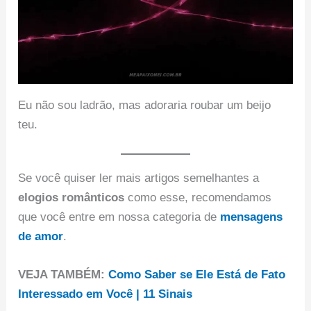
Eu não sou ladrão, mas adoraria roubar um beijo
teu.
Se você quiser ler mais artigos semelhantes a
elogios românticos
como esse, recomendamos
que você entre em nossa categoria de
mensagens
de amor
.
VEJA TAMBÉM:
Como Saber se Ele Está de Fato
Interessado em Você | 11 Sinais