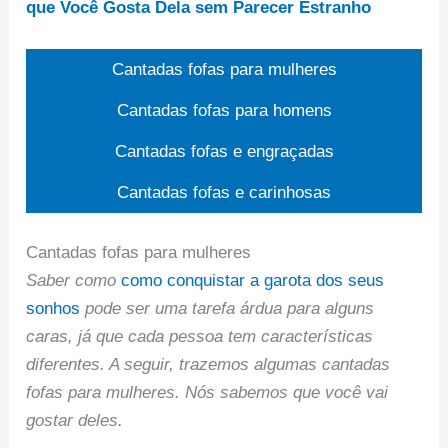
que Você Gosta Dela sem Parecer Estranho
Cantadas fofas para mulheres
Cantadas fofas para homens
Cantadas fofas e engraçadas
Cantadas fofas e carinhosas
Cantadas fofas para mulheres
Saber como
como conquistar a garota dos seus
sonhos
pode ser uma tarefa árdua para alguns
caras, já que cada pessoa tem características
diferentes. A seguir, trazemos algumas cantadas
fofas para mulheres. Nós sabemos que você vai
gostar deles.