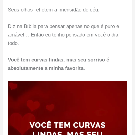
Seus olhos refletem a imensidão do céu.
Diz na Bíblia para pensar apenas no que é puro e
amável… Então eu tenho pensado em você o dia
todo.
Você tem curvas lindas, mas seu sorriso é
absolutamente a minha favorita.