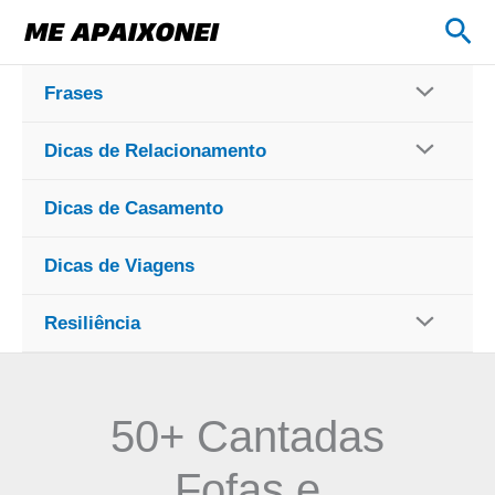
Ir
Pes
para
o
Frases
conteúdo
Dicas de Relacionamento
Dicas de Casamento
Dicas de Viagens
Resiliência
50+ Cantadas
Fofas e