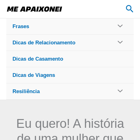
Ir
Pes
para
o
Frases
conteúdo
Dicas de Relacionamento
Dicas de Casamento
Dicas de Viagens
Resiliência
Eu quero! A história
de uma mulher que