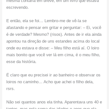
mesma contaria em breve, em um livro que estava
escrevendo.
E então, ela se foi… Lembro-me de vê-la se
afastando e pensar em gritar e perguntar: – Ei, você
é de verdade? Mesmo? (risos). Antes de ir ela ainda
apontou na direção de uns estandes acima do local
onde eu estava e disse: – Meu filho está aí. O loiro
mais bonito que você ver lá em cima, é o meu filho,
esse da história.
É claro que eu precisei ir ao banheiro e observar os
loiros no caminho… Acho que achei o filho dela,
rsrs.
Não sei quantos anos ela tinha. Aparentava uns 40 e
tantos, mas pela soma das idades e anos que ela