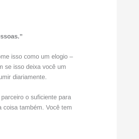
essoas.”
ome isso como um elogio –
 se isso deixa você um
umir diariamente.
arceiro o suficiente para
tra coisa também. Você tem