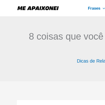
Ir
Frases
para
o
conteúdo
8 coisas que você 
Dicas de Rel