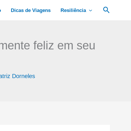
Pesquis
o
Dicas de Viagens
Resiliência
lmente feliz em seu
atriz Dorneles