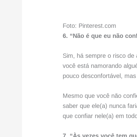
Foto: Pinterest.com
6. “Não é que eu não conf
Sim, há sempre o risco de
você está namorando algu
pouco desconfortável, mas 
Mesmo que você não confie 
saber que ele(a) nunca far
que confiar nele(a) em tod
7. “Às vezes você tem q