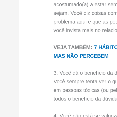
acostumado(a) a estar semp
sejam. Você diz coisas co
problema aqui é que as p
você invista mais no relac
VEJA TAMBÉM:
7 HÁBIT
MAS NÃO PERCEBEM
3. Você dá o benefício da 
Você sempre tenta ver o q
em pessoas tóxicas (ou pe
todos o benefício da dúvi
4. Você não está se valori