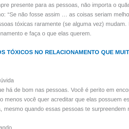
re presente para as pessoas, não importa o quão 
mo: “Se não fosse assim … as coisas seriam melho
essoas tóxicas raramente (se alguma vez) mudam.
ionamento e faça o que elas querem.
OS TÓXICOS NO RELACIONAMENTO QUE MUI
dúvida
ue há de bom nas pessoas. Você é perito em enc
lo menos você quer acreditar que elas possuem es
da, mesmo quando essas pessoas te surpreendem 
zando