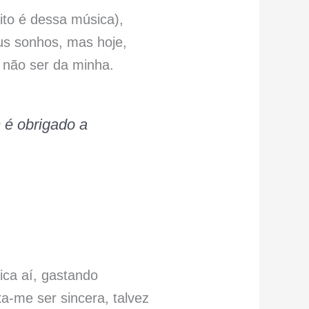
to é dessa música),
us sonhos, mas hoje,
a não ser da minha.
 é obrigado a
ica aí, gastando
-me ser sincera, talvez