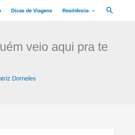
Pesquis
o
Dicas de Viagens
Resiliência
uém veio aqui pra te
triz Dorneles