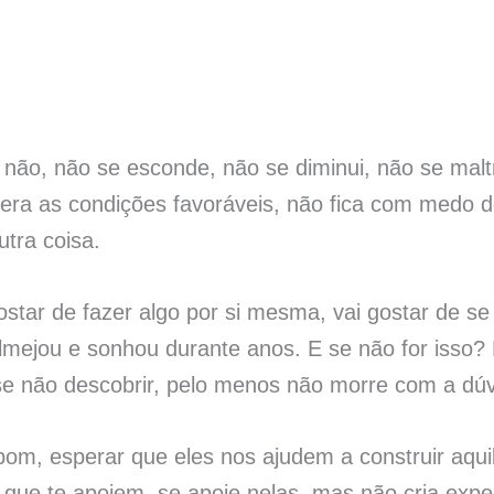
 não, não se esconde, não se diminui, não se malt
ra as condições favoráveis, não fica com medo de
utra coisa.
star de fazer algo por si mesma, vai gostar de s
lmejou e sonhou durante anos. E se não for isso?
 se não descobrir, pelo menos não morre com a dúv
bom, esperar que eles nos ajudem a construir aqu
 que te apoiem, se apoie nelas, mas não cria expec