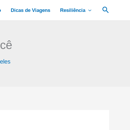
Pesquis
o
Dicas de Viagens
Resiliência
ocê
eles