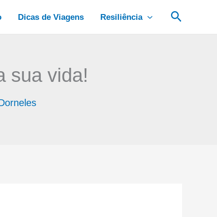
Pesquis
o
Dicas de Viagens
Resiliência
 sua vida!
 Dorneles