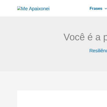
Ir
Frases
para
o
conteúdo
Você é a 
Resiliên