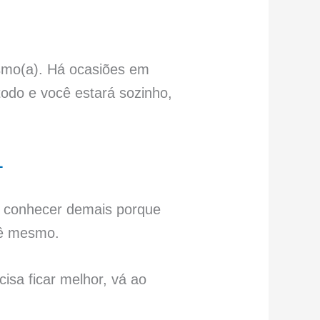
mo(a). Há ocasiões em
todo e você estará sozinho,
L
e conhecer demais porque
cê mesmo.
isa ficar melhor, vá ao