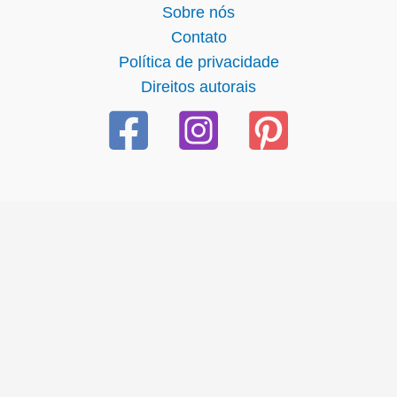
Sobre nós
Contato
Política de privacidade
Direitos autorais
iş
starzbet
starzbet güncel giriş
starzbet giriş
starzbet
starz