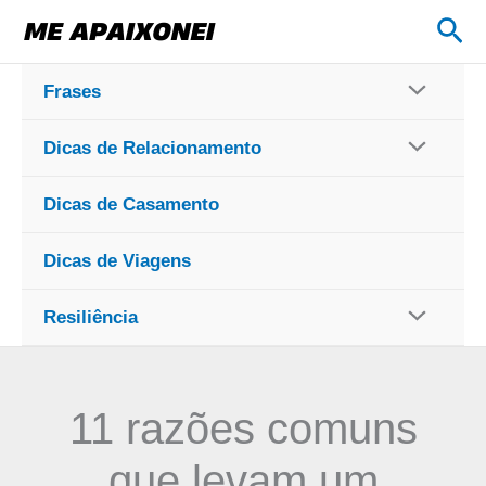
Ir
Pes
para
o
Frases
conteúdo
Dicas de Relacionamento
Dicas de Casamento
Dicas de Viagens
Resiliência
11 razões comuns
que levam um