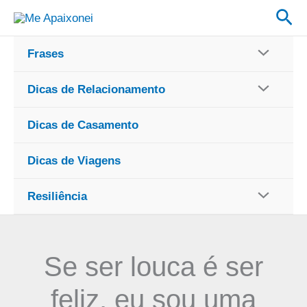
Ir
Pes
para
o
Frases
conteúdo
Dicas de Relacionamento
Dicas de Casamento
Dicas de Viagens
Resiliência
Se ser louca é ser
feliz, eu sou uma