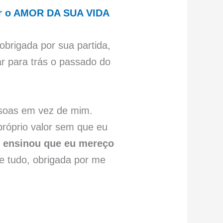
ar o AMOR DA SUA VIDA
brigada por sua partida,
r para trás o passado do
essoas em vez de mim.
próprio valor sem que eu
e ensinou que eu mereço
e tudo, obrigada por me