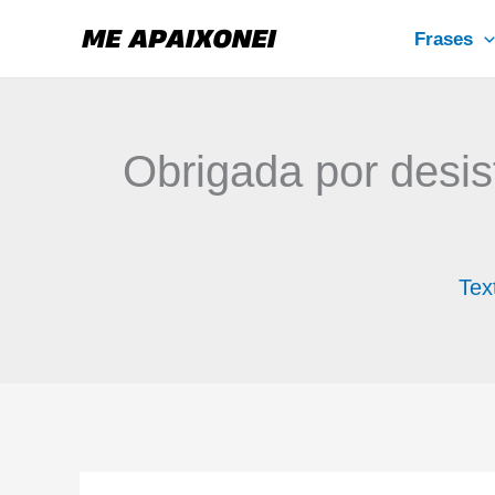
Ir
Frases
para
o
conteúdo
Obrigada por desis
Tex