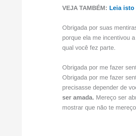
VEJA TAMBÉM:
Leia ist
Obrigada por suas mentiras
porque ela me incentivou 
qual você fez parte.
Obrigada por me fazer sent
Obrigada por me fazer sen
precisasse depender de vo
ser amada.
Mereço ser abr
mostrar que não te mereço