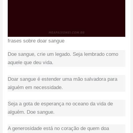
frases sobre doar sangue
Doe sangue, crie um legado. Seja lembrado como
aquele que deu vida.
Doar sangue é estender uma mão salvadora para
alguém em necessidade.
Seja a gota de esperança no oceano da vida de
alguém. Doe sangue.
A generosidade está no coração de quem doa