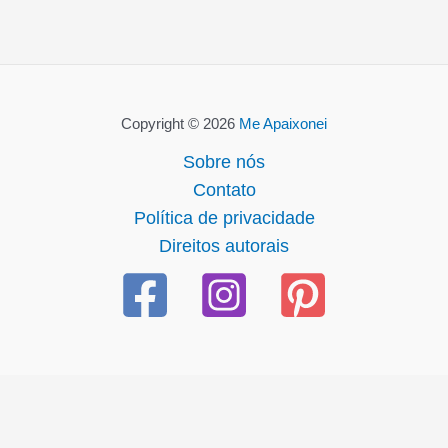
Copyright © 2026
Me Apaixonei
Sobre nós
Contato
Política de privacidade
Direitos autorais
t giriş
ultrabet
ultrabet güncel giriş
ultrabet giriş
ultrabet
bet