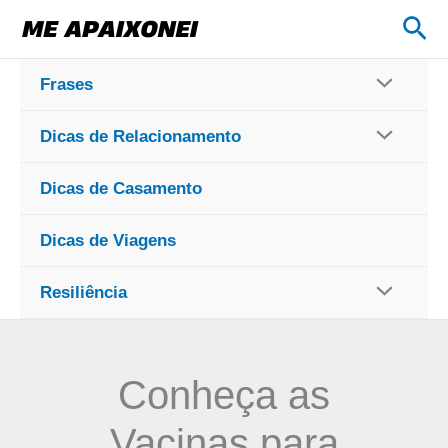
Ir
Pes
para
o
Frases
conteúdo
Dicas de Relacionamento
Dicas de Casamento
Dicas de Viagens
Resiliência
Conheça as
Vacinas para