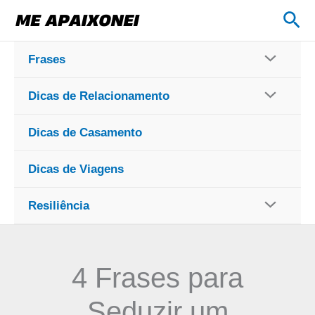
Ir
Pes
para
o
Frases
conteúdo
Dicas de Relacionamento
Dicas de Casamento
Dicas de Viagens
Resiliência
4 Frases para
Seduzir um