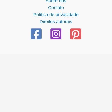
Sobre nós
Contato
Política de privacidade
Direitos autorais
ack
torrent
crack |
siteye git
buraya tıkla
link
website
click h