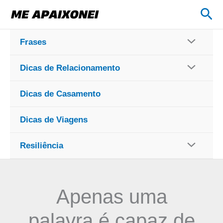
Ir
Pes
para
o
Frases
conteúdo
Dicas de Relacionamento
Dicas de Casamento
Dicas de Viagens
Resiliência
Apenas uma
palavra é capaz de