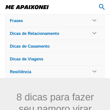
Ir
Pes
para
o
Frases
conteúdo
Dicas de Relacionamento
Dicas de Casamento
Dicas de Viagens
Resiliência
8 dicas para fazer
seu namoro virar