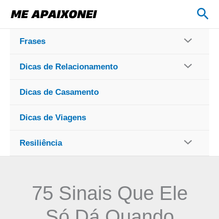
Ir
Pes
para
o
Frases
conteúdo
Dicas de Relacionamento
Dicas de Casamento
Dicas de Viagens
Resiliência
75 Sinais Que Ele
Só Dá Quando