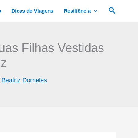
Pesquis
o
Dicas de Viagens
Resiliência
as Filhas Vestidas
ez
r
Beatriz Dorneles