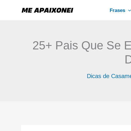
Ir
Frases
para
o
conteúdo
25+ Pais Que Se E
D
Dicas de Casam