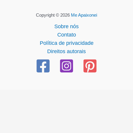
Copyright © 2026
Me Apaixonei
Sobre nós
Contato
Política de privacidade
Direitos autorais
iş
ultrabet
ultrabet güncel giriş
ultrabet giriş
ultrabet
betasus