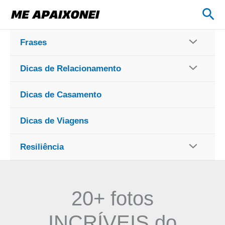
Ir
Pes
para
o
Frases
conteúdo
Dicas de Relacionamento
Dicas de Casamento
Dicas de Viagens
Resiliência
20+ fotos
INCRÍVEIS do