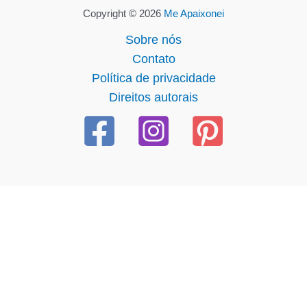
Copyright © 2026
Me Apaixonei
Sobre nós
Contato
Política de privacidade
Direitos autorais
zbet güncel giriş
starzbet giriş
starzbet
starzbet güncel giriş