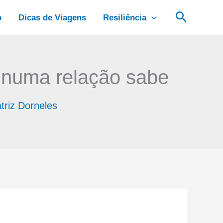
Pesquis
o
Dicas de Viagens
Resiliência
 numa relação sabe
triz Dorneles