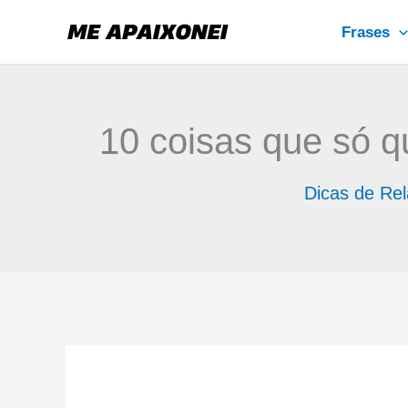
Ir
Frases
para
o
conteúdo
10 coisas que só 
Dicas de Re