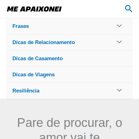
Ir
Pes
para
o
Frases
conteúdo
Dicas de Relacionamento
Dicas de Casamento
Dicas de Viagens
Resiliência
Pare de procurar, o
amor vai te