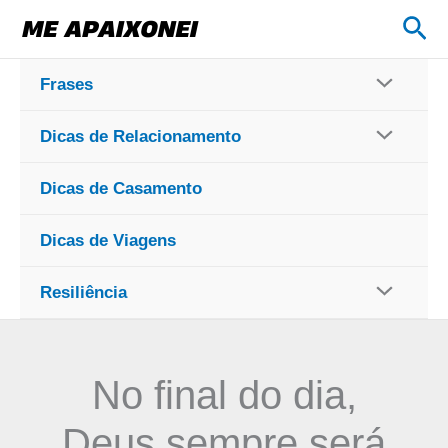
Ir
Pes
para
o
Frases
conteúdo
Dicas de Relacionamento
Dicas de Casamento
Dicas de Viagens
Resiliência
No final do dia,
Deus sempre será