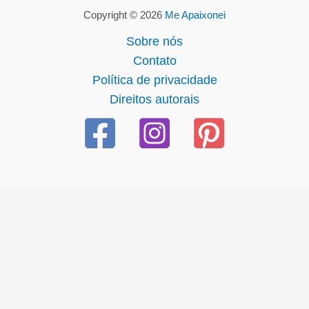
Copyright © 2026
Me Apaixonei
Sobre nós
Contato
Política de privacidade
Direitos autorais
bet güncel giriş
starzbet giriş
starzbet
starzbet güncel giriş