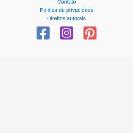
Contato
Política de privacidade
Direitos autorais
cel giriş
starzbet giriş
starzbet
starzbet güncel giriş
starzbet