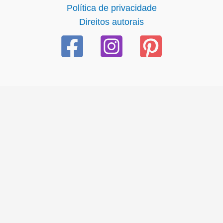
Política de privacidade
Direitos autorais
ncel giriş
starzbet giriş
starzbet
starzbet güncel giriş
starzb