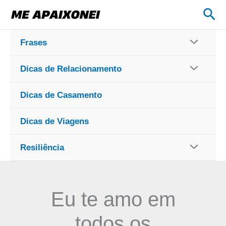
Ir
Pes
para
o
Frases
conteúdo
Dicas de Relacionamento
Dicas de Casamento
Dicas de Viagens
Resiliência
Eu te amo em
todos os