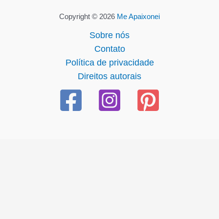
Copyright © 2026
Me Apaixonei
Sobre nós
Contato
Política de privacidade
Direitos autorais
l giriş
starzbet giriş
starzbet
starzbet güncel giriş
starzbet g