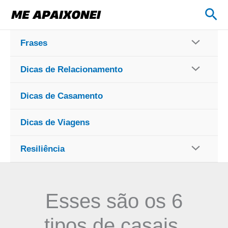
Ir
Pes
para
o
Frases
conteúdo
Dicas de Relacionamento
Dicas de Casamento
Dicas de Viagens
Resiliência
Esses são os 6
tipos de casais.