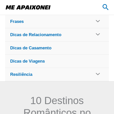
Ir
Pes
para
o
Frases
conteúdo
Dicas de Relacionamento
Dicas de Casamento
Dicas de Viagens
Resiliência
10 Destinos
Românticos no