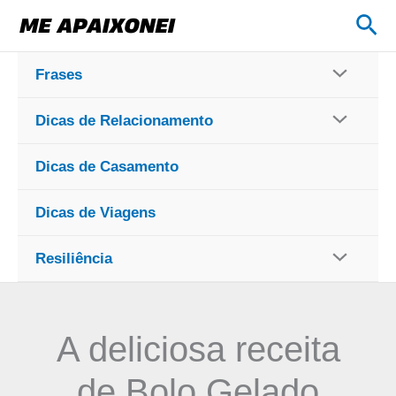
Ir
Pes
para
o
Frases
conteúdo
Dicas de Relacionamento
Dicas de Casamento
Dicas de Viagens
Resiliência
A deliciosa receita
de Bolo Gelado