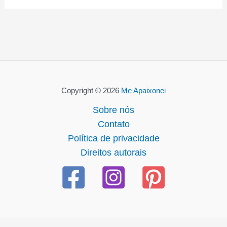
Copyright © 2026
Me Apaixonei
Sobre nós
Contato
Política de privacidade
Direitos autorais
bom
casibom güncel giriş
casibom giriş
casibom
casibom gün