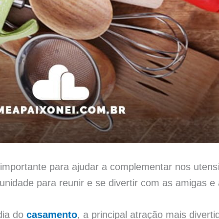
importante para ajudar a complementar nos utensíl
idade para reunir e se divertir com as amigas e a
dia do
casamento
, a principal atração mais divert