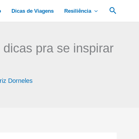
Pesquis
o
Dicas de Viagens
Resiliência
dicas pra se inspirar
riz Dorneles