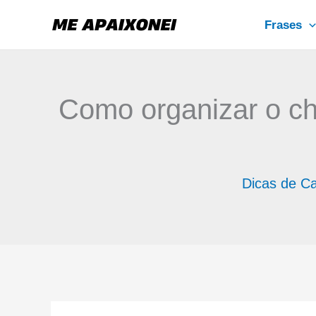
Ir
Frases
para
o
conteúdo
Como organizar o chá
Dicas de C