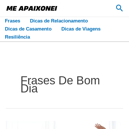
Ir
Pes
para
o
Frases
Dicas de Relacionamento
conteúdo
Dicas de Casamento
Dicas de Viagens
Resiliência
Frases De Bom
Dia