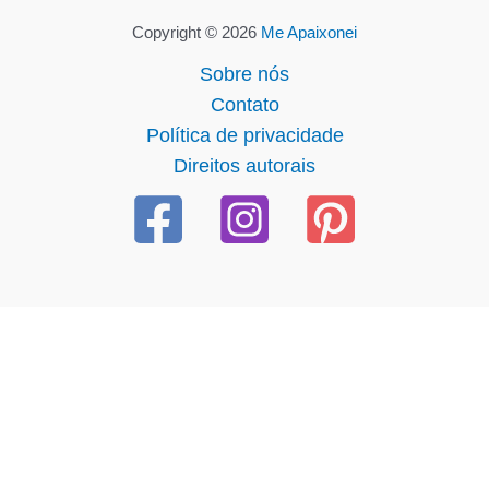
Copyright © 2026
Me Apaixonei
Sobre nós
Contato
Política de privacidade
Direitos autorais
zbet giriş
starzbet
starzbet güncel giriş
starzbet giriş
starzb