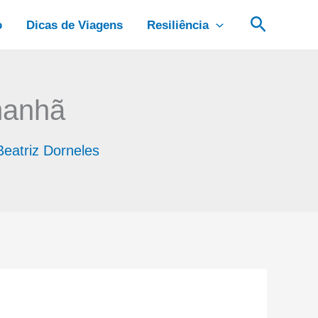
Pesquis
o
Dicas de Viagens
Resiliência
manhã
Beatriz Dorneles