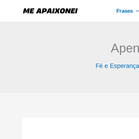
Ir
Frases
para
o
conteúdo
Apen
Fé e Esperanç