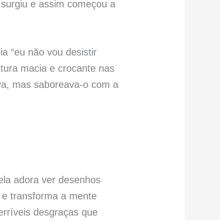
 surgiu e assim começou a
a “eu não vou desistir
xtura macia e crocante nas
ava, mas saboreava-o com a
 ela adora ver desenhos
e e transforma a mente
erríveis desgraças que