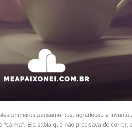
ueles primeiros pensamentos, agradeceu e levanto
“calma”. Ela sabia que não precisava de correr, a