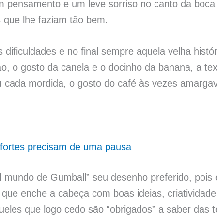
m pensamento e um leve sorriso no canto da boca
s que lhe faziam tão bem.
ificuldades e no final sempre aquela velha históri
o, o gosto da canela e o docinho da banana, a te
u cada mordida, o gosto do café às vezes amarg
fortes precisam de uma pausa
el mundo de Gumball” seu desenho preferido, pois
 que enche a cabeça com boas ideias, criatividad
ueles que logo cedo são “obrigados” a saber das t