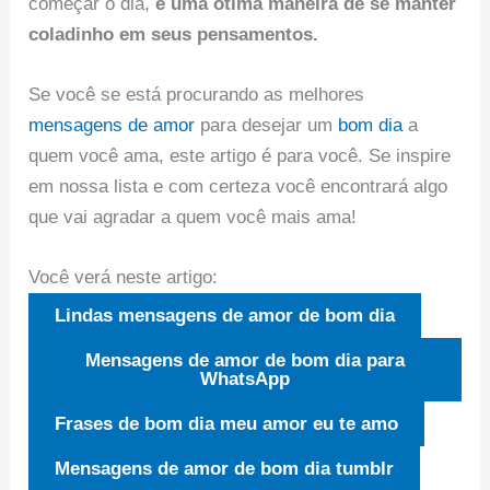
começar o dia,
é uma ótima maneira de se manter
coladinho em seus pensamentos.
Se você se está procurando as melhores
mensagens de amor
para desejar um
bom dia
a
quem você ama, este artigo é para você. Se inspire
em nossa lista e com certeza você encontrará algo
que vai agradar a quem você mais ama!
Você verá neste artigo:
Lindas mensagens de amor de bom dia
Mensagens de amor de bom dia para
WhatsApp
Frases de bom dia meu amor eu te amo
Mensagens de amor de bom dia tumblr