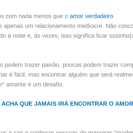
mos com nada menos que o
amor verdadeiro
ue apenas um relacionamento medíocre. Não conc
 à noite e, às vezes, isso significa ficar sozinho
s podem trazer paixão, poucas podem trazer compa
nar é fácil, mas encontrar alguém que será realm
*e* amante é um desafio.
 ACHA QUE JAMAIS IRÁ ENCONTRAR O AMOR 
s a sair e conhecer pessoas de maneiras “moder