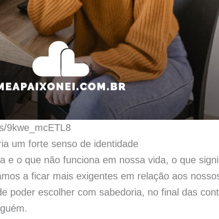
tos/9kwe_mcETL8
ria um forte senso de identidade
na e o que não funciona em nossa vida, o que sig
os a ficar mais exigentes em relação aos nossos
de poder escolher com sabedoria, no final das con
lguém.