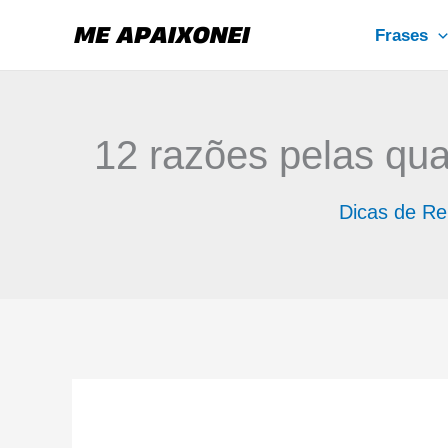
Ir
Frases
para
o
conteúdo
12 razões pelas quai
Dicas de Re