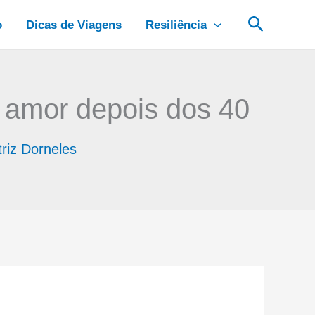
Pesquis
o
Dicas de Viagens
Resiliência
 o amor depois dos 40
riz Dorneles