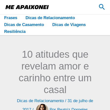
Ir
Pes
para
o
Frases
Dicas de Relacionamento
conteúdo
Dicas de Casamento
Dicas de Viagens
Resiliência
10 atitudes que
revelam amor e
carinho entre um
casal
Dicas de Relacionamento
/
31 de julho de
2017
/
Por
Beatriz Dorneles