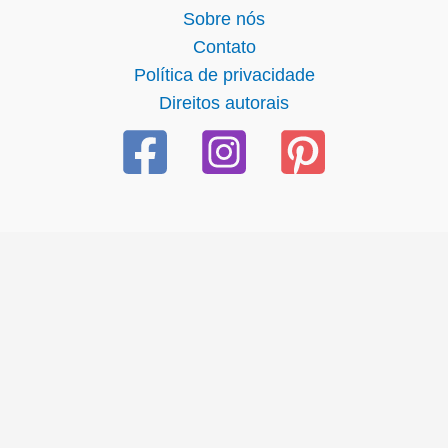
Sobre nós
Contato
Política de privacidade
Direitos autorais
cel giriş
starzbet giriş
starzbet
starzbet güncel giriş
starzbe