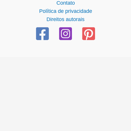
Contato
Política de privacidade
Direitos autorais
iriş
ultrabet giriş
ultrabet
ultrabet güncel giriş
ultrabet giriş
u